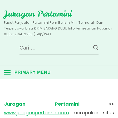
Skip
Juragan Pertamini
to
content
Pusat Penjualan Pertamini Pom Bensin Mini Termurah Dan
Terpercaya, bisa KIRIM BARANG DULU. Info Pemesanan Hubungi
0852-2164-2963 (Telp/WA).
Cari
untuk:
PRIMARY MENU
Juragan Pertamini
>>
www.juraganpertamini.com
merupakan situs