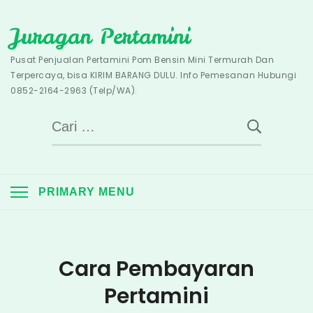
Skip
Juragan Pertamini
to
content
Pusat Penjualan Pertamini Pom Bensin Mini Termurah Dan
Terpercaya, bisa KIRIM BARANG DULU. Info Pemesanan Hubungi
0852-2164-2963 (Telp/WA).
Cari
untuk:
PRIMARY MENU
Cara Pembayaran
Pertamini