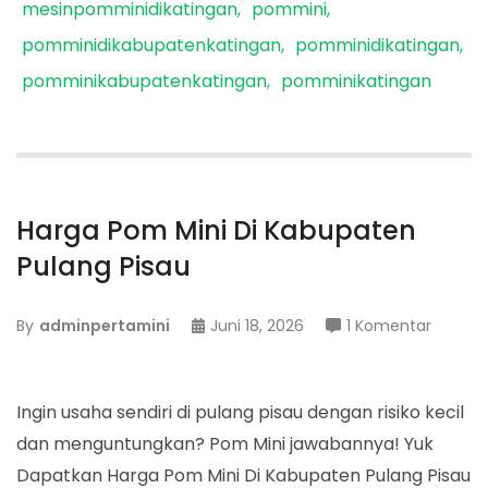
mesinpomminidikatingan
pommini
pomminidikabupatenkatingan
pomminidikatingan
pomminikabupatenkatingan
pomminikatingan
Harga Pom Mini Di Kabupaten
Pulang Pisau
pada
By
adminpertamini
Juni 18, 2026
1 Komentar
Harga
Pom
Mini
Ingin usaha sendiri di pulang pisau dengan risiko kecil
Di
dan menguntungkan? Pom Mini jawabannya! Yuk
Kabupa
Dapatkan Harga Pom Mini Di Kabupaten Pulang Pisau