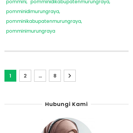
pommini
pomminidikabupatenmurungraya
pomminidimurungraya
pomminikabupatenmurungraya
pomminimurungraya
Paginasi
Page
Page
Page
1
2
…
8
pos
Hubungi Kami