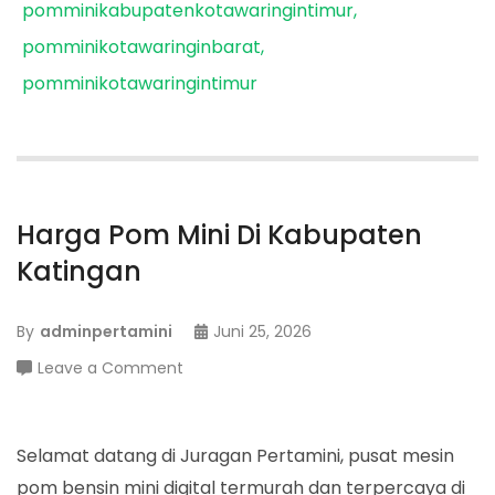
pomminikabupatenkotawaringintimur
pomminikotawaringinbarat
pomminikotawaringintimur
Harga Pom Mini Di Kabupaten
Katingan
By
adminpertamini
Juni 25, 2026
on
Leave a Comment
Harga
Pom
Mini
Selamat datang di Juragan Pertamini, pusat mesin
Di
pom bensin mini digital termurah dan terpercaya di