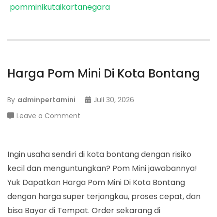
pomminikutaikartanegara
Harga Pom Mini Di Kota Bontang
By
adminpertamini
Juli 30, 2026
on
Leave a Comment
Harga
Pom
Mini
Ingin usaha sendiri di kota bontang dengan risiko
Di
kecil dan menguntungkan? Pom Mini jawabannya!
Kota
Yuk Dapatkan Harga Pom Mini Di Kota Bontang
Bontang
dengan harga super terjangkau, proses cepat, dan
bisa Bayar di Tempat. Order sekarang di