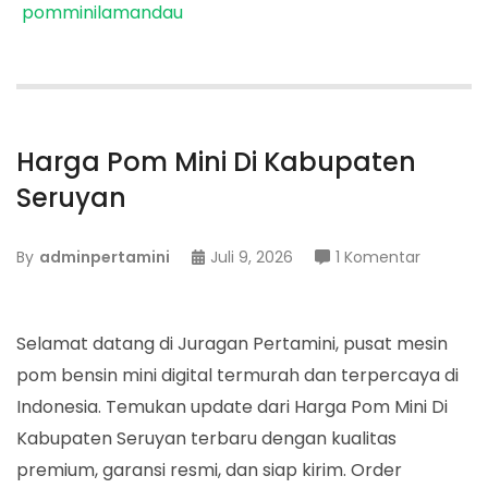
pomminilamandau
Harga Pom Mini Di Kabupaten
Seruyan
pada
By
adminpertamini
Juli 9, 2026
1 Komentar
Harga
Pom
Mini
Selamat datang di Juragan Pertamini, pusat mesin
Di
pom bensin mini digital termurah dan terpercaya di
Kabupat
Indonesia. Temukan update dari Harga Pom Mini Di
Seruyan
Kabupaten Seruyan terbaru dengan kualitas
premium, garansi resmi, dan siap kirim. Order