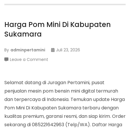
Harga Pom Mini Di Kabupaten
Sukamara
By
adminpertamini
Juli 23, 2026
on
Leave a Comment
Harga
Pom
Mini
Selamat datang di Juragan Pertamini, pusat
Di
penjualan mesin pom bensin mini digital termurah
Kabupaten
dan terpercaya di Indonesia. Temukan update Harga
Sukamara
Pom Mini Di Kabupaten Sukamara terbaru dengan
kualitas premium, garansi resmi, dan siap kirim. Order
sekarang di 085221642963 (Telp/WA). Daftar Harga