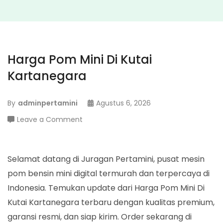
Harga Pom Mini Di Kutai
Kartanegara
By
adminpertamini
Agustus 6, 2026
on
Leave a Comment
Harga
Pom
Mini
Selamat datang di Juragan Pertamini, pusat mesin
Di
pom bensin mini digital termurah dan terpercaya di
Kutai
Indonesia. Temukan update dari Harga Pom Mini Di
Kartanegara
Kutai Kartanegara terbaru dengan kualitas premium,
garansi resmi, dan siap kirim. Order sekarang di