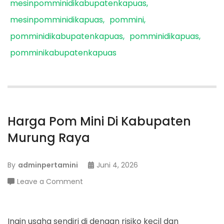
mesinpomminidikabupatenkapuas
mesinpomminidikapuas
pommini
pomminidikabupatenkapuas
pomminidikapuas
pomminikabupatenkapuas
Harga Pom Mini Di Kabupaten
Murung Raya
By
adminpertamini
Juni 4, 2026
on
Leave a Comment
Harga
Pom
Mini
Ingin usaha sendiri di dengan risiko kecil dan