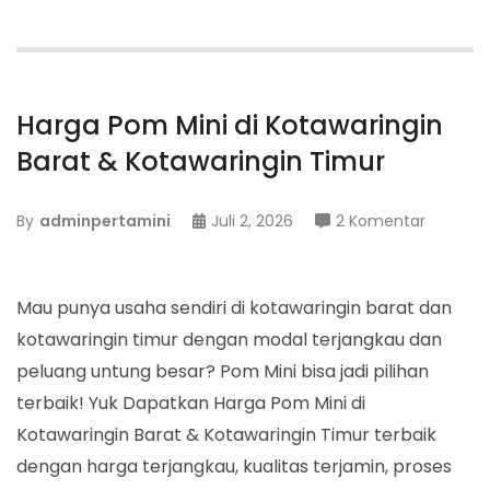
Harga Pom Mini di Kotawaringin
Barat & Kotawaringin Timur
pada
By
adminpertamini
Juli 2, 2026
2 Komentar
Harga
Pom
Mini
Mau punya usaha sendiri di kotawaringin barat dan
di
kotawaringin timur dengan modal terjangkau dan
Kotawar
peluang untung besar? Pom Mini bisa jadi pilihan
Barat
terbaik! Yuk Dapatkan Harga Pom Mini di
&
Kotawaringin Barat & Kotawaringin Timur terbaik
Kotawar
dengan harga terjangkau, kualitas terjamin, proses
Timur