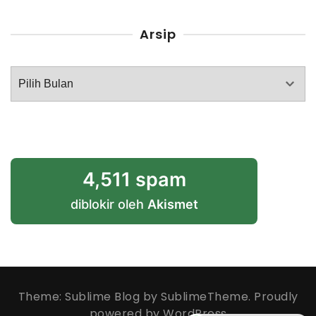
Arsip
Arsip
4,511 spam
diblokir oleh
Akismet
Theme: Sublime Blog by
SublimeTheme
.
Proudly
powered by WordPress