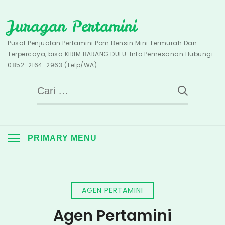
Skip
Juragan Pertamini
to
content
Pusat Penjualan Pertamini Pom Bensin Mini Termurah Dan
Terpercaya, bisa KIRIM BARANG DULU. Info Pemesanan Hubungi
0852-2164-2963 (Telp/WA).
Cari
untuk:
PRIMARY MENU
AGEN PERTAMINI
Agen Pertamini