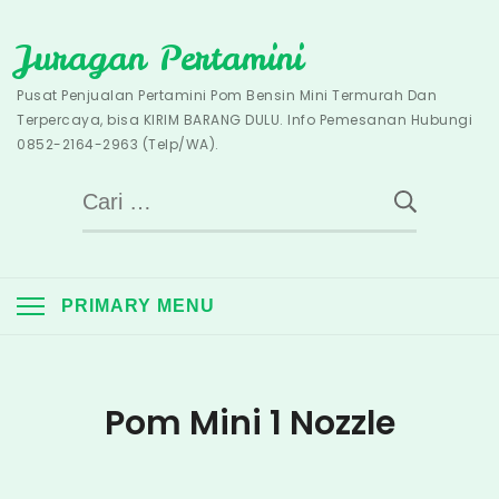
Skip
Juragan Pertamini
to
content
Pusat Penjualan Pertamini Pom Bensin Mini Termurah Dan
Terpercaya, bisa KIRIM BARANG DULU. Info Pemesanan Hubungi
0852-2164-2963 (Telp/WA).
Cari
untuk:
PRIMARY MENU
Pom Mini 1 Nozzle