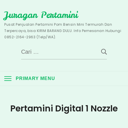
Skip
Juragan Pertamini
to
content
Pusat Penjualan Pertamini Pom Bensin Mini Termurah Dan
Terpercaya, bisa KIRIM BARANG DULU. Info Pemesanan Hubungi
0852-2164-2963 (Telp/WA).
Cari
untuk:
PRIMARY MENU
Pertamini Digital 1 Nozzle