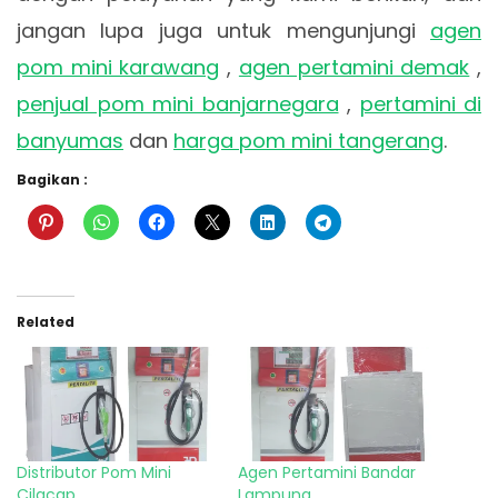
jangan lupa juga untuk mengunjungi
agen
pom mini karawang
,
agen pertamini demak
,
penjual pom mini banjarnegara
,
pertamini di
banyumas
dan
harga pom mini tangerang
.
Bagikan :
Related
Distributor Pom Mini
Agen Pertamini Bandar
Cilacap
Lampung