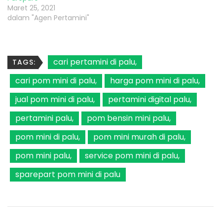
Maret 25, 2021
dalam "Agen Pertamini"
cari pertamini di palu
TAGS:
cari pom mini di palu
harga pom mini di palu
jual pom mini di palu
pertamini digital palu
pertamini palu
pom bensin mini palu
pom mini di palu
pom mini murah di palu
pom mini palu
service pom mini di palu
sparepart pom mini di palu