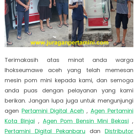
Terimakasih atas minat anda warga
lhokseumawe aceh yang telah memesan
mesin pom mini kepada kami, dan semoga
anda puas dengan pelayanan yang kami
berikan. Jangan lupa juga untuk mengunjungi
agen
Pertamini Digital Aceh
,
Agen Pertamini
Kota Binjai
,
Agen Pom Bensin Mini Bekasi
,
Pertamini Digital Pekanbaru
dan
Distributor