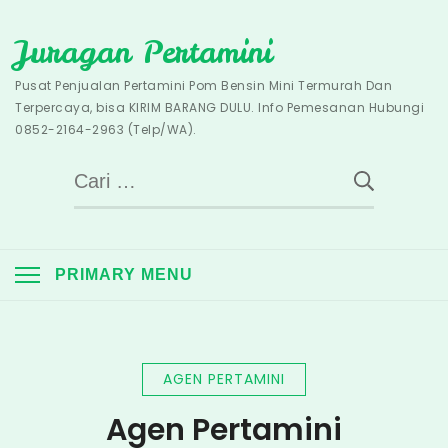
Skip
Juragan Pertamini
to
content
Pusat Penjualan Pertamini Pom Bensin Mini Termurah Dan
Terpercaya, bisa KIRIM BARANG DULU. Info Pemesanan Hubungi
0852-2164-2963 (Telp/WA).
Cari
untuk:
PRIMARY MENU
AGEN PERTAMINI
Agen Pertamini