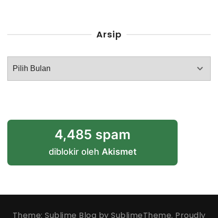
Arsip
Arsip
4,485 spam
diblokir oleh
Akismet
Theme: Sublime Blog by
SublimeTheme
.
Proudly