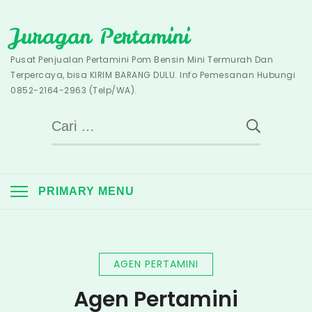
Skip
Juragan Pertamini
to
content
Pusat Penjualan Pertamini Pom Bensin Mini Termurah Dan
Terpercaya, bisa KIRIM BARANG DULU. Info Pemesanan Hubungi
0852-2164-2963 (Telp/WA).
Cari
untuk:
PRIMARY MENU
AGEN PERTAMINI
Agen Pertamini