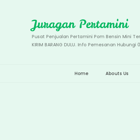
Skip
to
Juragan Pertamini
content
Pusat Penjualan Pertamini Pom Bensin Mini T
KIRIM BARANG DULU. Info Pemesanan Hubungi 
Home
Abouts Us