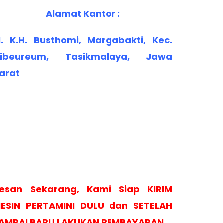
Alamat Kantor :
l. K.H. Busthomi, Margabakti, Kec.
ibeureum, Tasikmalaya, Jawa
arat
esan Sekarang, Kami Siap KIRIM
ESIN PERTAMINI DULU dan SETELAH
AMPAI BARU LAKUKAN PEMBAYARAN