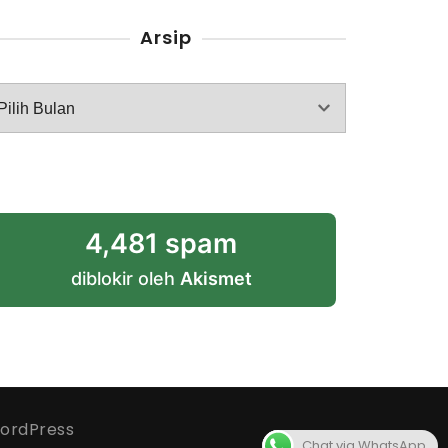
Arsip
rsip
4,481 spam
diblokir oleh
Akismet
ordPress
Chat via WhatsApp