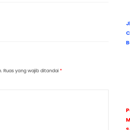
J
C
B
.
Ruas yang wajib ditandai
*
P
M
S