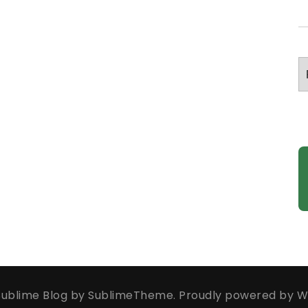
A
ublime Blog by
SublimeTheme
.
Proudly powered by W