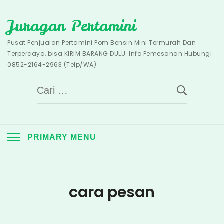
Skip
Juragan Pertamini
to
content
Pusat Penjualan Pertamini Pom Bensin Mini Termurah Dan
Terpercaya, bisa KIRIM BARANG DULU. Info Pemesanan Hubungi
0852-2164-2963 (Telp/WA).
Cari
untuk:
PRIMARY MENU
cara pesan