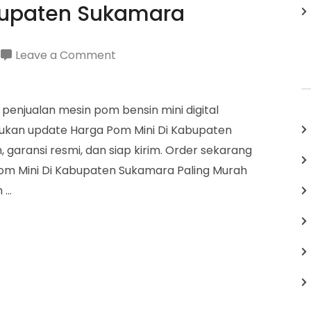
bupaten Sukamara
on
Leave a Comment
Harga
Pom
 penjualan mesin pom bensin mini digital
Mini
mukan update Harga Pom Mini Di Kabupaten
Di
garansi resmi, dan siap kirim. Order sekarang
Kabupaten
Pom Mini Di Kabupaten Sukamara Paling Murah
Sukamara
n …