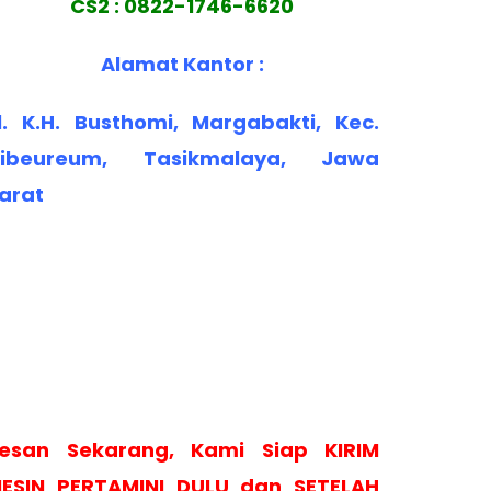
CS2 : 0822-1746-6620
Alamat Kantor :
l. K.H. Busthomi, Margabakti, Kec.
ibeureum, Tasikmalaya, Jawa
arat
esan Sekarang, Kami Siap KIRIM
ESIN PERTAMINI DULU dan SETELAH