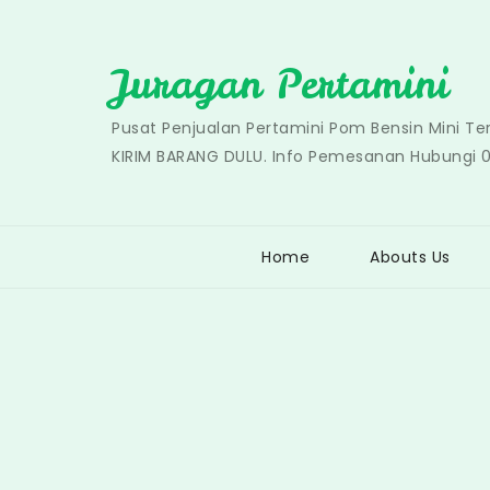
Skip
to
Juragan Pertamini
content
Pusat Penjualan Pertamini Pom Bensin Mini T
KIRIM BARANG DULU. Info Pemesanan Hubungi 
Home
Abouts Us