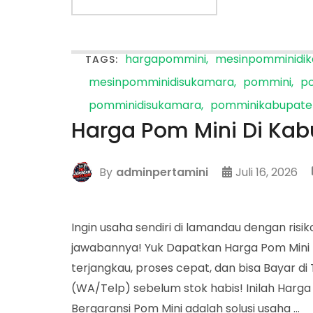
hargapommini
mesinpomminidi
TAGS:
mesinpomminidisukamara
pommini
p
pomminidisukamara
pomminikabupate
Harga Pom Mini Di Ka
By
adminpertamini
Juli 16, 2026
Ingin usaha sendiri di lamandau dengan ris
jawabannya! Yuk Dapatkan Harga Pom Mini
terjangkau, proses cepat, dan bisa Bayar d
(WA/Telp) sebelum stok habis! Inilah Har
Bergaransi Pom Mini adalah solusi usaha …