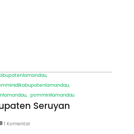
kabupatenlamandau
omminidikabupatenlamandau
nlamandau
pomminilamandau
bupaten Seruyan
pada
1 Komentar
Harga