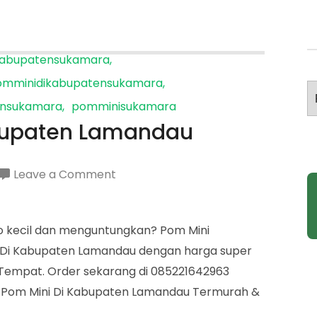
kabupatensukamara
omminidikabupatensukamara
A
nsukamara
pomminisukamara
bupaten Lamandau
on
Leave a Comment
Harga
Pom
iko kecil dan menguntungkan? Pom Mini
Mini
 Di Kabupaten Lamandau dengan harga super
Di
i Tempat. Order sekarang di 085221642963
Kabupaten
ga Pom Mini Di Kabupaten Lamandau Termurah &
Lamandau