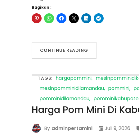
Bagikan :
CONTINUE READING
hargapommini
mesinpomminidi
TAGS:
mesinpomminidilamandau
pommini
p
pomminidilamandau
pomminikabupate
Harga Pom Mini Di Ka
By
adminpertamini
Juli 9, 2026