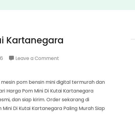
ai Kartanegara
on
26
Leave a Comment
Harga
Pom
 mesin pom bensin mini digital termurah dan
Mini
ri Harga Pom Mini Di Kutai Kartanegara
Di
smi, dan siap kirim. Order sekarang di
Kutai
Mini Di Kutai Kartanegara Paling Murah Siap
Kartanegara