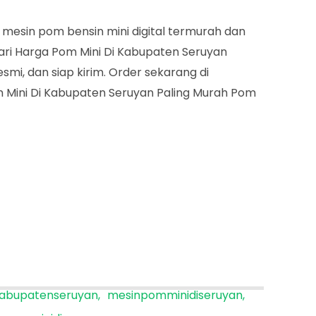
Pom
 mesin pom bensin mini digital termurah dan
Mini
ari Harga Pom Mini Di Kabupaten Seruyan
Di
smi, dan siap kirim. Order sekarang di
Kabupaten
 Mini Di Kabupaten Seruyan Paling Murah Pom
Seruyan
abupatenseruyan
mesinpomminidiseruyan