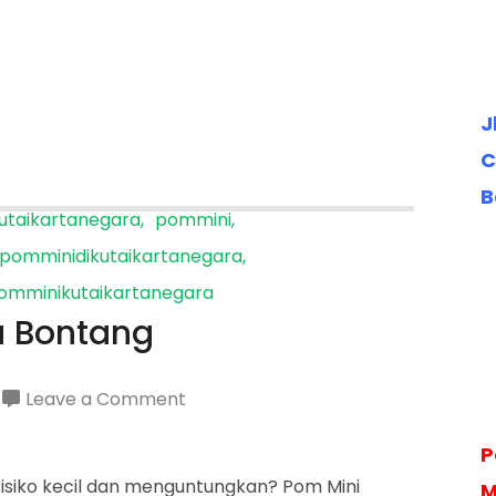
J
C
B
utaikartanegara
pommini
pomminidikutaikartanegara
omminikutaikartanegara
a Bontang
on
Leave a Comment
Harga
P
Pom
 risiko kecil dan menguntungkan? Pom Mini
M
Mini