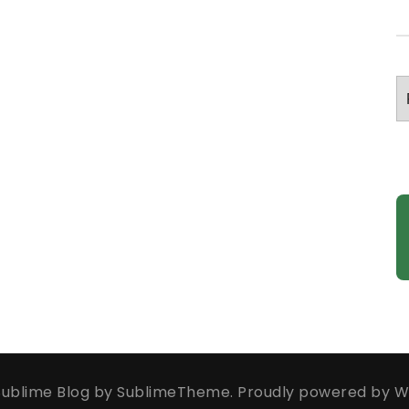
A
ublime Blog by
SublimeTheme
.
Proudly powered by W