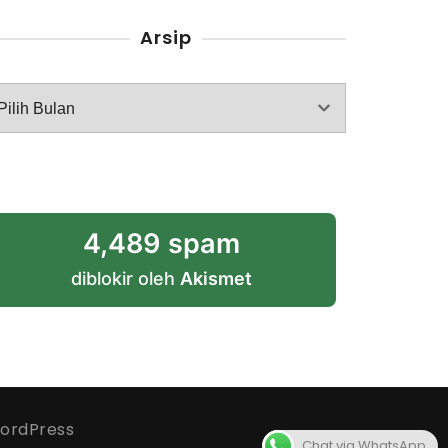
Arsip
rsip
4,489 spam
diblokir oleh
Akismet
ordPress
Chat via WhatsApp