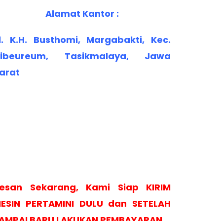
Alamat Kantor :
l. K.H. Busthomi, Margabakti, Kec.
ibeureum, Tasikmalaya, Jawa
arat
esan Sekarang, Kami Siap KIRIM
ESIN PERTAMINI DULU dan SETELAH
AMPAI BARU LAKUKAN PEMBAYARAN