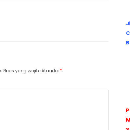
J
C
B
.
Ruas yang wajib ditandai
*
P
M
S