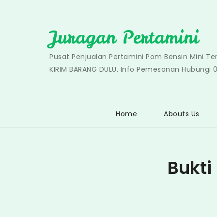
Skip
to
Juragan Pertamini
content
Pusat Penjualan Pertamini Pom Bensin Mini T
KIRIM BARANG DULU. Info Pemesanan Hubungi 
Home
Abouts Us
Bukti