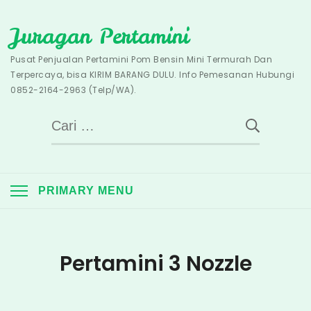
Skip
Juragan Pertamini
to
content
Pusat Penjualan Pertamini Pom Bensin Mini Termurah Dan
Terpercaya, bisa KIRIM BARANG DULU. Info Pemesanan Hubungi
0852-2164-2963 (Telp/WA).
Cari
untuk:
PRIMARY MENU
Pertamini 3 Nozzle