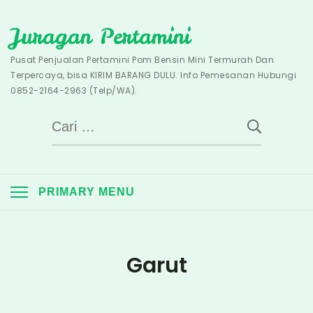
Skip
Juragan Pertamini
to
content
Pusat Penjualan Pertamini Pom Bensin Mini Termurah Dan
Terpercaya, bisa KIRIM BARANG DULU. Info Pemesanan Hubungi
0852-2164-2963 (Telp/WA).
Cari
untuk:
PRIMARY MENU
Garut