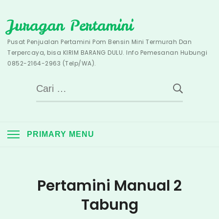
Skip
Juragan Pertamini
to
content
Pusat Penjualan Pertamini Pom Bensin Mini Termurah Dan
Terpercaya, bisa KIRIM BARANG DULU. Info Pemesanan Hubungi
0852-2164-2963 (Telp/WA).
Cari
untuk:
PRIMARY MENU
Pertamini Manual 2
Tabung