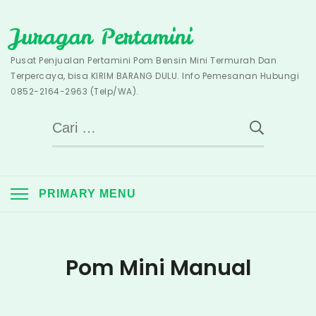
Skip
Juragan Pertamini
to
content
Pusat Penjualan Pertamini Pom Bensin Mini Termurah Dan
Terpercaya, bisa KIRIM BARANG DULU. Info Pemesanan Hubungi
0852-2164-2963 (Telp/WA).
Cari
untuk:
PRIMARY MENU
Pom Mini Manual