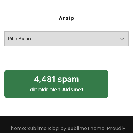
Arsip
Arsip
4,481 spam
diblokir oleh
Akismet
Theme: Sublime Blog by
SublimeTheme
.
Proudly