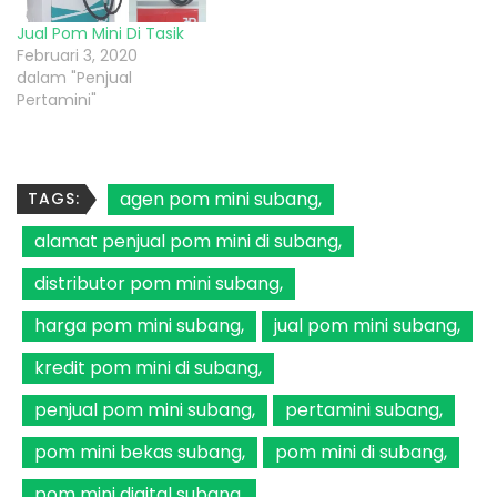
Jual Pom Mini Di Tasik
Februari 3, 2020
dalam "Penjual
Pertamini"
agen pom mini subang
TAGS:
alamat penjual pom mini di subang
distributor pom mini subang
harga pom mini subang
jual pom mini subang
kredit pom mini di subang
penjual pom mini subang
pertamini subang
pom mini bekas subang
pom mini di subang
pom mini digital subang