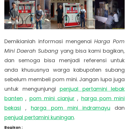
Demikianlah informasi mengenai
Harga Pom
Mini Daerah Subang
yang bisa kami bagikan,
dan semoga bisa menjadi referensi untuk
anda khususnya warga kabupaten subang
sebelum membeli pom mini. Jangan lupa juga
untuk mengunjungi
penjual pertamini lebak
banten
,
pom mini cianjur
,
harga pom mini
bekasi
,
harga pom mini indramayu
dan
penjual pertamini kuningan
.
Bagikan :