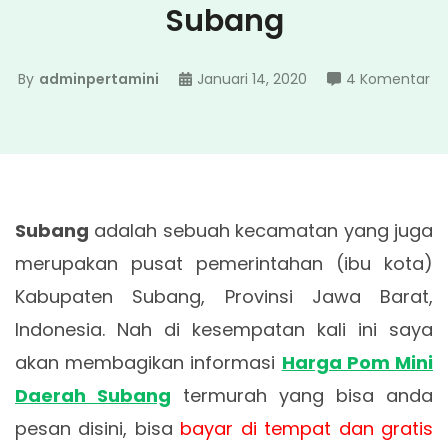
Subang
pa
By
adminpertamini
Januari 14, 2020
4 Komentar
Ha
P
Mi
Da
Su
Subang
adalah sebuah kecamatan yang juga
merupakan pusat pemerintahan (ibu kota)
Kabupaten Subang, Provinsi Jawa Barat,
Indonesia. Nah di kesempatan kali ini saya
akan membagikan informasi
Harga Pom Mini
Daerah Subang
termurah yang bisa anda
pesan disini, bisa
bayar di tempat dan gratis