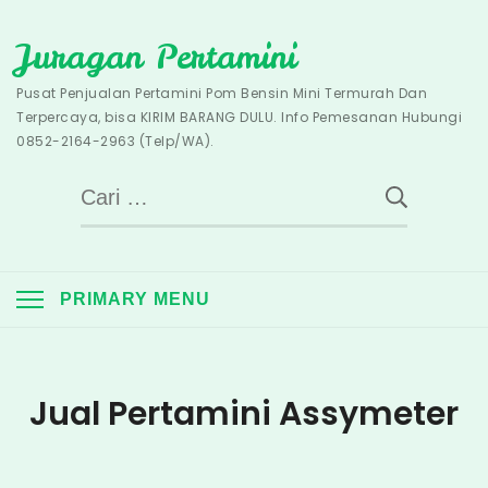
Skip
Juragan Pertamini
to
content
Pusat Penjualan Pertamini Pom Bensin Mini Termurah Dan
Terpercaya, bisa KIRIM BARANG DULU. Info Pemesanan Hubungi
0852-2164-2963 (Telp/WA).
Cari
untuk:
PRIMARY MENU
Jual Pertamini Assymeter