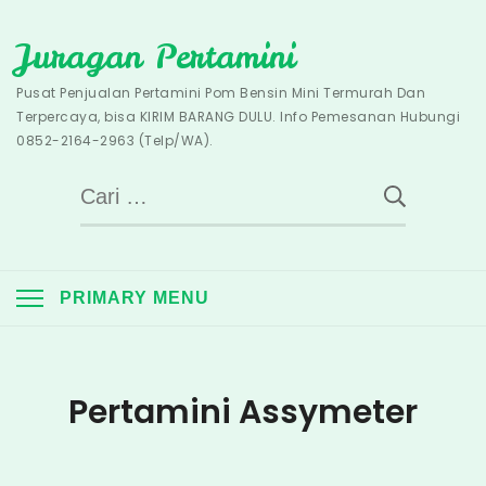
Skip
Juragan Pertamini
to
content
Pusat Penjualan Pertamini Pom Bensin Mini Termurah Dan
Terpercaya, bisa KIRIM BARANG DULU. Info Pemesanan Hubungi
0852-2164-2963 (Telp/WA).
Cari
untuk:
PRIMARY MENU
Pertamini Assymeter