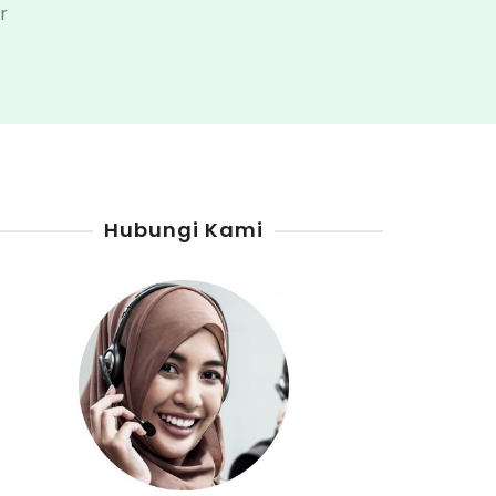
pada
r
Jual
Pertamini
Digital
Di
Gunungkidul
Hubungi Kami