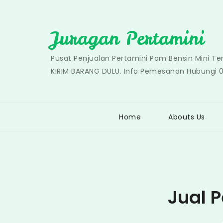
Skip
to
Juragan Pertamini
content
Pusat Penjualan Pertamini Pom Bensin Mini T
KIRIM BARANG DULU. Info Pemesanan Hubungi 
Home
Abouts Us
Jual P