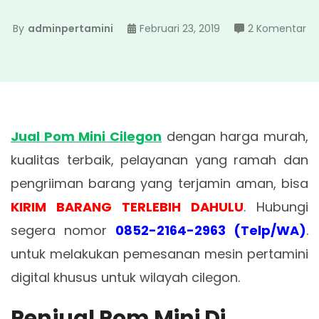
pa
By
adminpertamini
Februari 23, 2019
2 Komentar
Ju
P
Mi
Ci
Jual Pom Mini Cilegon
dengan harga murah,
kualitas terbaik, pelayanan yang ramah dan
pengriiman barang yang terjamin aman, bisa
KIRIM BARANG TERLEBIH DAHULU
. Hubungi
segera nomor
0852-2164-2963 (Telp/WA)
.
untuk melakukan pemesanan mesin pertamini
digital khusus untuk wilayah cilegon.
Penjual Pom Mini Di