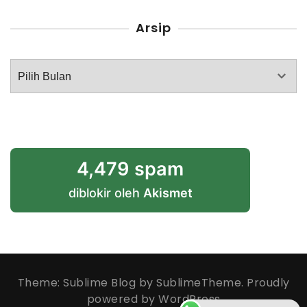
Arsip
Arsip
4,479 spam
diblokir oleh
Akismet
Theme: Sublime Blog by
SublimeTheme
.
Proudly
powered by WordPress