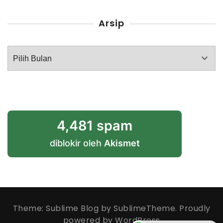
Arsip
Arsip
4,481 spam
diblokir oleh
Akismet
Theme: Sublime Blog by
SublimeTheme
.
Proudly
powered by WordPress