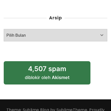
Arsip
Arsip
4,507 spam
diblokir oleh
Akismet
Theme: Sublime Blog by
SublimeTheme
.
Proudly