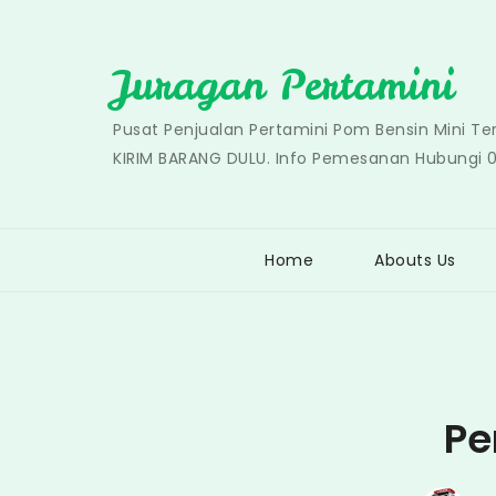
Skip
to
Juragan Pertamini
content
Pusat Penjualan Pertamini Pom Bensin Mini T
KIRIM BARANG DULU. Info Pemesanan Hubungi 
Home
Abouts Us
Pe