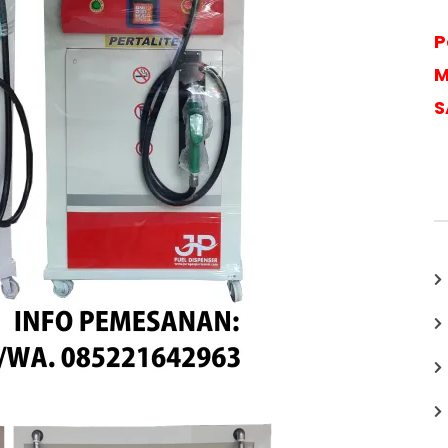
P
M
S