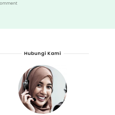
on
 Comment
Penjual
Pertamini
Pamekasan
Hubungi Kami