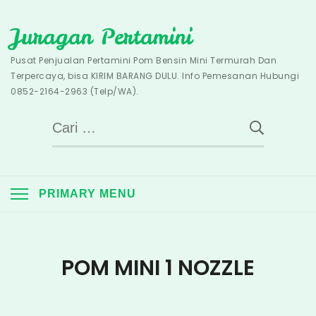
Skip
Juragan Pertamini
to
content
Pusat Penjualan Pertamini Pom Bensin Mini Termurah Dan
Terpercaya, bisa KIRIM BARANG DULU. Info Pemesanan Hubungi
0852-2164-2963 (Telp/WA).
Cari
untuk:
PRIMARY MENU
POM MINI 1 NOZZLE