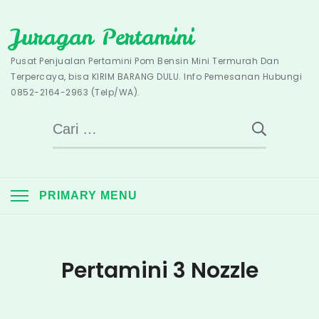
Skip
Juragan Pertamini
to
content
Pusat Penjualan Pertamini Pom Bensin Mini Termurah Dan
Terpercaya, bisa KIRIM BARANG DULU. Info Pemesanan Hubungi
0852-2164-2963 (Telp/WA).
Cari
untuk:
PRIMARY MENU
Pertamini 3 Nozzle