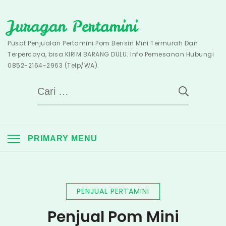
Skip
Juragan Pertamini
to
content
Pusat Penjualan Pertamini Pom Bensin Mini Termurah Dan
Terpercaya, bisa KIRIM BARANG DULU. Info Pemesanan Hubungi
0852-2164-2963 (Telp/WA).
Cari
untuk:
PRIMARY MENU
PENJUAL PERTAMINI
Penjual Pom Mini