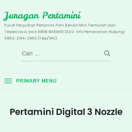
Skip
Juragan Pertamini
to
content
Pusat Penjualan Pertamini Pom Bensin Mini Termurah Dan
Terpercaya, bisa KIRIM BARANG DULU. Info Pemesanan Hubungi
0852-2164-2963 (Telp/WA).
Cari
untuk:
PRIMARY MENU
Pertamini Digital 3 Nozzle