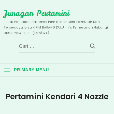
Skip
Juragan Pertamini
to
content
Pusat Penjualan Pertamini Pom Bensin Mini Termurah Dan
Terpercaya, bisa KIRIM BARANG DULU. Info Pemesanan Hubungi
0852-2164-2963 (Telp/WA).
Cari
untuk:
PRIMARY MENU
Pertamini Kendari 4 Nozzle