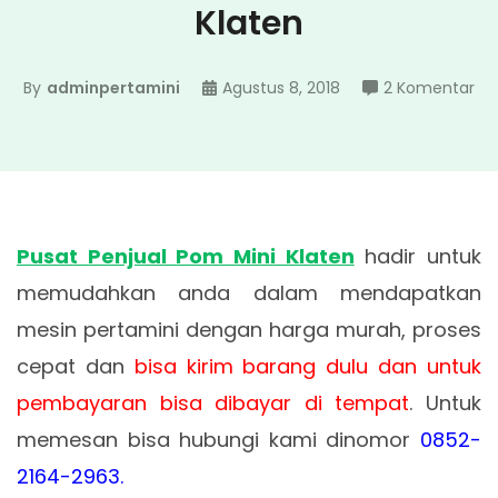
Klaten
pa
By
adminpertamini
Agustus 8, 2018
2 Komentar
Pu
Pen
Po
Min
Kla
Pusat Penjual Pom Mini Klaten
hadir untuk
memudahkan anda dalam mendapatkan
mesin pertamini dengan harga murah, proses
cepat dan
bisa kirim barang dulu dan untuk
pembayaran bisa dibayar di tempat
. Untuk
memesan bisa hubungi kami dinomor
0852-
2164-2963.