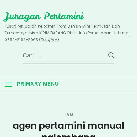
Skip
Juragan Pertamini
to
content
Pusat Penjualan Pertamini Pom Bensin Mini Termurah Dan
Terpercaya, bisa KIRIM BARANG DULU. Info Pemesanan Hubungi
0852-2164-2963 (Telp/WA).
Cari
untuk:
PRIMARY MENU
TAG
agen pertamini manual