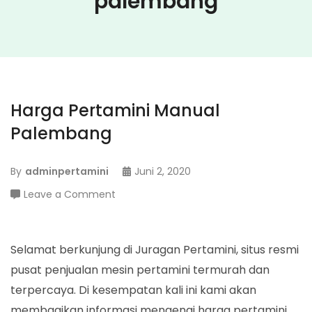
palembang
Harga Pertamini Manual
Palembang
By
adminpertamini
Juni 2, 2020
on
Leave a Comment
Harga
Pertamini
Manual
Selamat berkunjung di Juragan Pertamini, situs resmi
Palembang
pusat penjualan mesin pertamini termurah dan
terpercaya. Di kesempatan kali ini kami akan
membagikan informasi mengenai harga pertamini