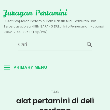
Skip
Juragan Pertamini
to
content
Pusat Penjualan Pertamini Pom Bensin Mini Termurah Dan
Terpercaya, bisa KIRIM BARANG DULU. Info Pemesanan Hubungi
0852-2164-2963 (Telp/WA).
Cari
untuk:
PRIMARY MENU
TAG
alat pertamini di deli