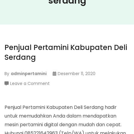
serdang
Penjual Pertamini Kabupaten Deli
Serdang
By
adminpertamini
Desember 11, 2020
on
Leave a Comment
Penjual
Pertamini
Kabupaten
Penjual Pertamini Kabupaten Deli Serdang hadir
Deli
untuk memudahkan Anda dalam mendapatkan
Serdang
mesin pertamini digital dengan mudah dan cepat.
Hubungi 085221642963 (Telp/WA) untuk melakukan