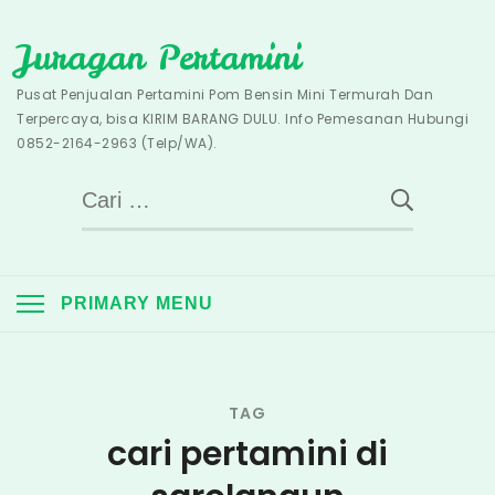
Skip
Juragan Pertamini
to
content
Pusat Penjualan Pertamini Pom Bensin Mini Termurah Dan
Terpercaya, bisa KIRIM BARANG DULU. Info Pemesanan Hubungi
0852-2164-2963 (Telp/WA).
Cari
untuk:
PRIMARY MENU
TAG
cari pertamini di