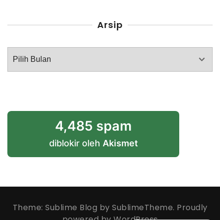
Arsip
Arsip
4,485 spam
diblokir oleh
Akismet
Theme: Sublime Blog by
SublimeTheme
.
Proudly
powered by WordPress