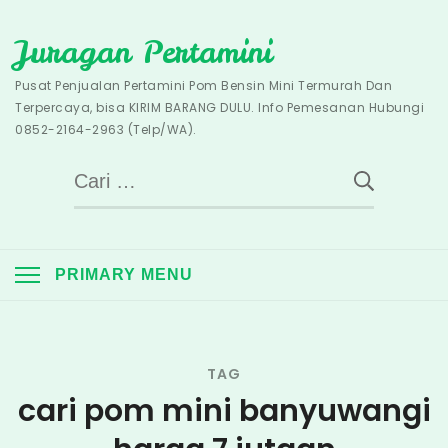
Skip
Juragan Pertamini
to
content
Pusat Penjualan Pertamini Pom Bensin Mini Termurah Dan
Terpercaya, bisa KIRIM BARANG DULU. Info Pemesanan Hubungi
0852-2164-2963 (Telp/WA).
Cari
untuk:
PRIMARY MENU
TAG
cari pom mini banyuwangi