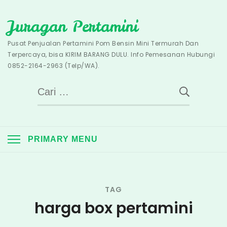
Skip
Juragan Pertamini
to
content
Pusat Penjualan Pertamini Pom Bensin Mini Termurah Dan
Terpercaya, bisa KIRIM BARANG DULU. Info Pemesanan Hubungi
0852-2164-2963 (Telp/WA).
Cari
untuk:
PRIMARY MENU
TAG
harga box pertamini