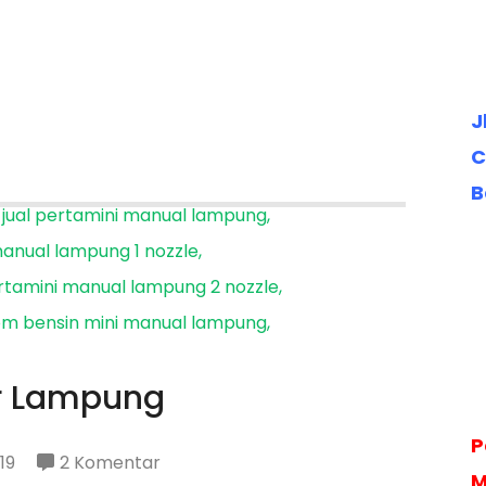
J
C
B
jual pertamini manual lampung
anual lampung 1 nozzle
rtamini manual lampung 2 nozzle
m bensin mini manual lampung
r Lampung
P
pada
19
2 Komentar
M