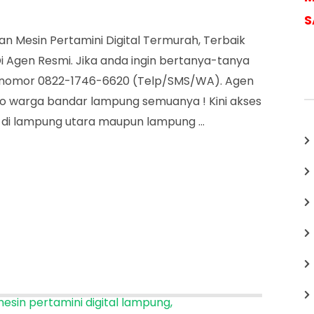
Agen
S
Pertamini
 Mesin Pertamini Digital Termurah, Terbaik
Bandar
 Agen Resmi. Jika anda ingin bertanya-tanya
Lampung
dinomor 0822-1746-6620 (Telp/SMS/WA). Agen
o warga bandar lampung semuanya ! Kini akses
l di lampung utara maupun lampung …
esin pertamini digital lampung