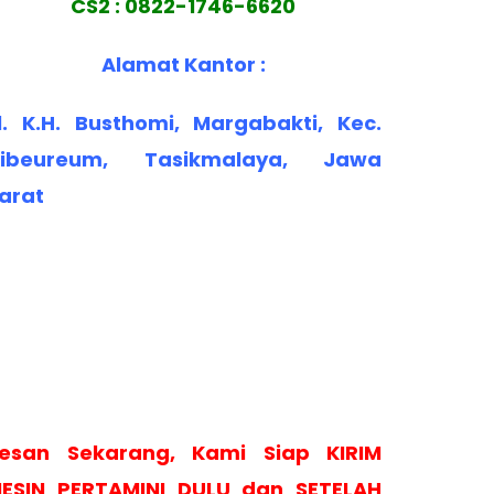
CS2 : 0822-1746-6620
Alamat Kantor :
l. K.H. Busthomi, Margabakti, Kec.
ibeureum, Tasikmalaya, Jawa
arat
esan Sekarang, Kami Siap KIRIM
ESIN PERTAMINI DULU dan SETELAH