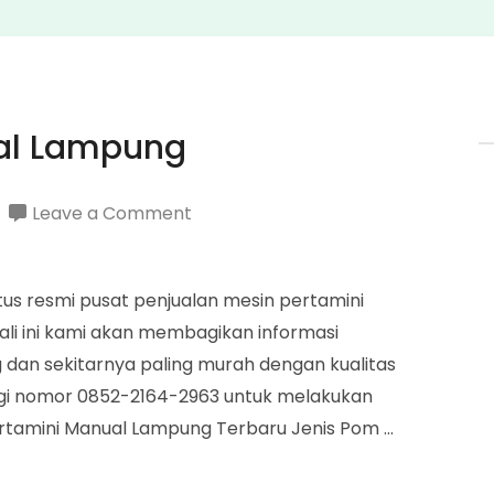
al Lampung
on
Leave a Comment
Harga
Pertamini
itus resmi pusat penjualan mesin pertamini
Manual
li ini kami akan membagikan informasi
Lampung
dan sekitarnya paling murah dengan kualitas
ungi nomor 0852-2164-2963 untuk melakukan
rtamini Manual Lampung Terbaru Jenis Pom …