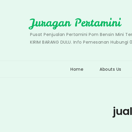
Skip
to
Juragan Pertamini
content
Pusat Penjualan Pertamini Pom Bensin Mini T
KIRIM BARANG DULU. Info Pemesanan Hubungi 
Home
Abouts Us
jua