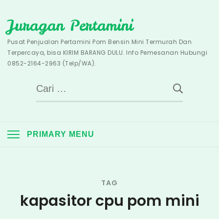
Skip
Juragan Pertamini
to
content
Pusat Penjualan Pertamini Pom Bensin Mini Termurah Dan
Terpercaya, bisa KIRIM BARANG DULU. Info Pemesanan Hubungi
0852-2164-2963 (Telp/WA).
Cari
untuk:
PRIMARY MENU
TAG
kapasitor cpu pom mini