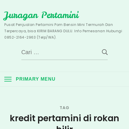
Skip
Juragan Pertamini
to
content
Pusat Penjualan Pertamini Pom Bensin Mini Termurah Dan
Terpercaya, bisa KIRIM BARANG DULU. Info Pemesanan Hubungi
0852-2164-2963 (Telp/WA).
Cari
untuk:
PRIMARY MENU
TAG
kredit pertamini di rokan