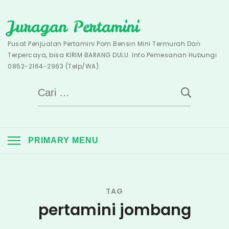
Skip
Juragan Pertamini
to
content
Pusat Penjualan Pertamini Pom Bensin Mini Termurah Dan
Terpercaya, bisa KIRIM BARANG DULU. Info Pemesanan Hubungi
0852-2164-2963 (Telp/WA).
Cari
untuk:
PRIMARY MENU
TAG
pertamini jombang