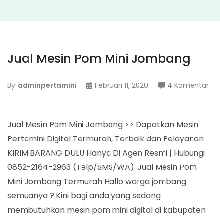
Jual Mesin Pom Mini Jombang
pa
By
adminpertamini
Februari 11, 2020
4 Komentar
Jua
Me
Po
Jual Mesin Pom Mini Jombang >> Dapatkan Mesin
Min
Pertamini Digital Termurah, Terbaik dan Pelayanan
Jo
KIRIM BARANG DULU Hanya Di Agen Resmi | Hubungi
0852-2164-2963 (Telp/SMS/WA). Jual Mesin Pom
Mini Jombang Termurah Hallo warga jombang
semuanya ? Kini bagi anda yang sedang
membutuhkan mesin pom mini digital di kabupaten