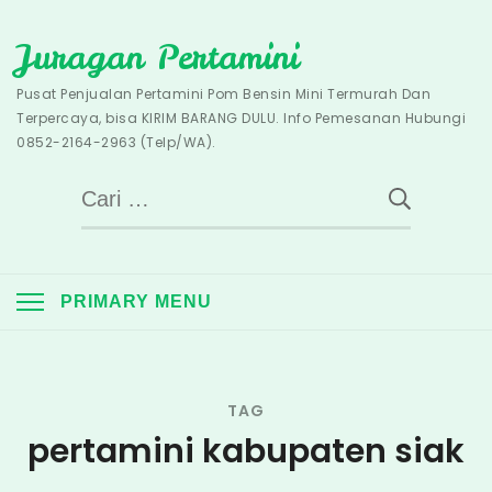
Skip
Juragan Pertamini
to
content
Pusat Penjualan Pertamini Pom Bensin Mini Termurah Dan
Terpercaya, bisa KIRIM BARANG DULU. Info Pemesanan Hubungi
0852-2164-2963 (Telp/WA).
Cari
untuk:
PRIMARY MENU
TAG
pertamini kabupaten siak