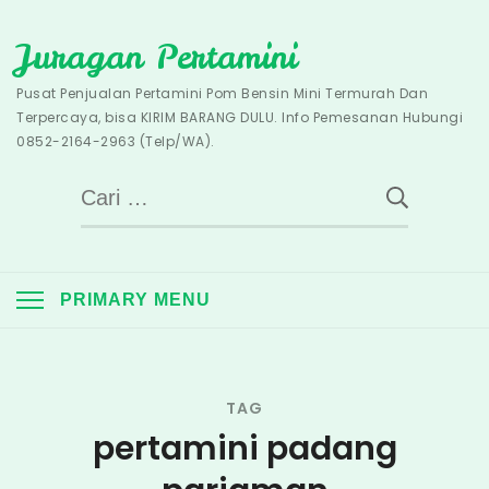
Skip
Juragan Pertamini
to
content
Pusat Penjualan Pertamini Pom Bensin Mini Termurah Dan
Terpercaya, bisa KIRIM BARANG DULU. Info Pemesanan Hubungi
0852-2164-2963 (Telp/WA).
Cari
untuk:
PRIMARY MENU
TAG
pertamini padang