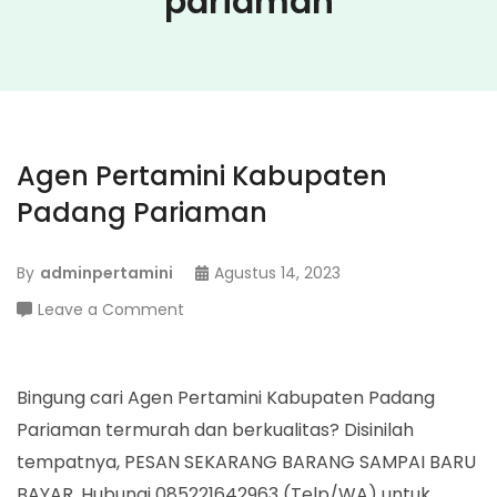
pariaman
Agen Pertamini Kabupaten
Padang Pariaman
By
adminpertamini
Agustus 14, 2023
on
Leave a Comment
Agen
Pertamini
Kabupaten
Bingung cari Agen Pertamini Kabupaten Padang
Padang
Pariaman termurah dan berkualitas? Disinilah
Pariaman
tempatnya, PESAN SEKARANG BARANG SAMPAI BARU
BAYAR. Hubungi 085221642963 (Telp/WA) untuk