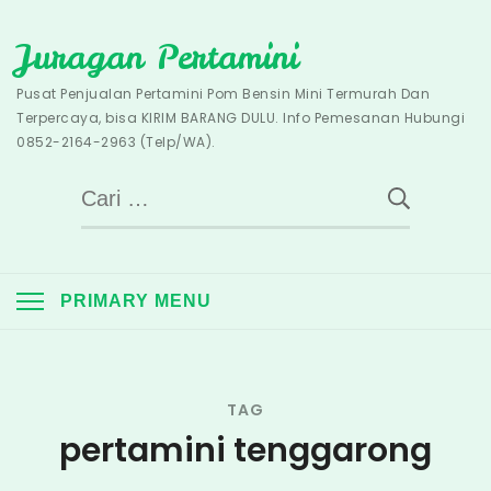
Skip
Juragan Pertamini
to
content
Pusat Penjualan Pertamini Pom Bensin Mini Termurah Dan
Terpercaya, bisa KIRIM BARANG DULU. Info Pemesanan Hubungi
0852-2164-2963 (Telp/WA).
Cari
untuk:
PRIMARY MENU
TAG
pertamini tenggarong