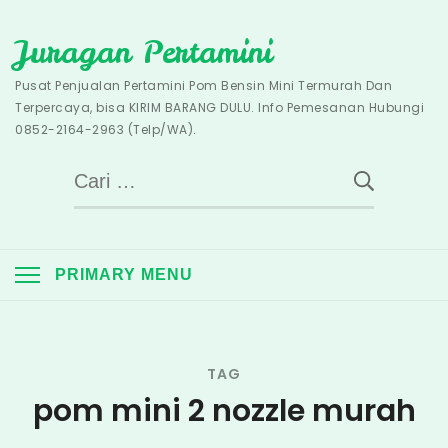
Skip
Juragan Pertamini
to
content
Pusat Penjualan Pertamini Pom Bensin Mini Termurah Dan
Terpercaya, bisa KIRIM BARANG DULU. Info Pemesanan Hubungi
0852-2164-2963 (Telp/WA).
Cari
untuk:
PRIMARY MENU
TAG
pom mini 2 nozzle murah