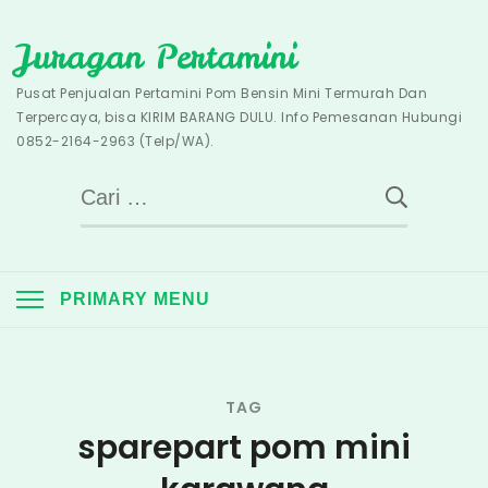
Skip
Juragan Pertamini
to
content
Pusat Penjualan Pertamini Pom Bensin Mini Termurah Dan
Terpercaya, bisa KIRIM BARANG DULU. Info Pemesanan Hubungi
0852-2164-2963 (Telp/WA).
Cari
untuk:
PRIMARY MENU
TAG
sparepart pom mini