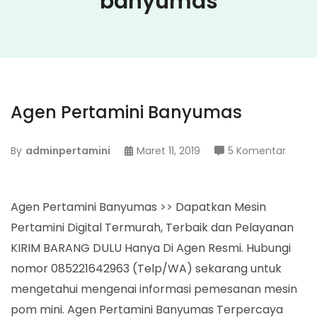
banyumas
Agen Pertamini Banyumas
pada
By
adminpertamini
Maret 11, 2019
5 Komentar
Agen
Pertam
Bany
Agen Pertamini Banyumas >> Dapatkan Mesin
Pertamini Digital Termurah, Terbaik dan Pelayanan
KIRIM BARANG DULU Hanya Di Agen Resmi. Hubungi
nomor 085221642963 (Telp/WA) sekarang untuk
mengetahui mengenai informasi pemesanan mesin
pom mini. Agen Pertamini Banyumas Terpercaya