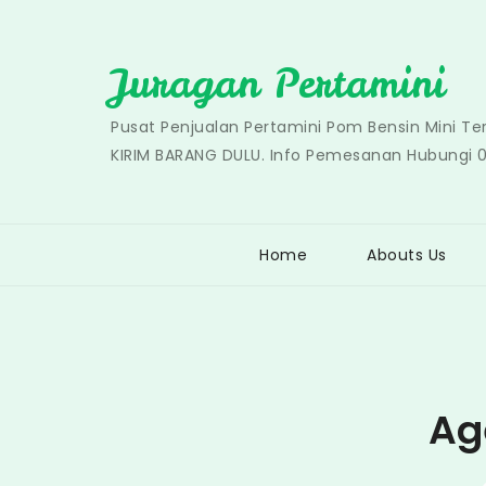
Skip
to
Juragan Pertamini
content
Pusat Penjualan Pertamini Pom Bensin Mini T
KIRIM BARANG DULU. Info Pemesanan Hubungi 
Home
Abouts Us
Ag