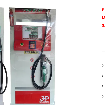
P
M
S