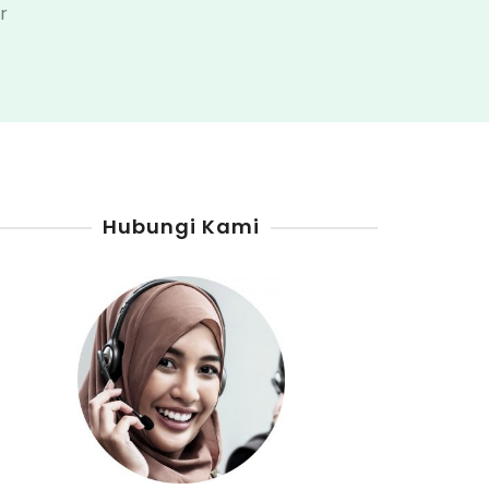
pada
r
Agen
Pertamini
Digital
Jakarta
Hubungi Kami