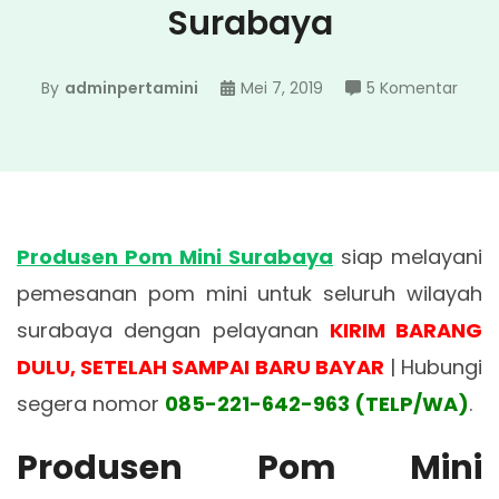
Surabaya
pada
By
adminpertamini
Mei 7, 2019
5 Komentar
Prod
Pom
Mini
Sura
Produsen Pom Mini Surabaya
siap melayani
pemesanan pom mini untuk seluruh wilayah
surabaya dengan pelayanan
KIRIM BARANG
DULU, SETELAH SAMPAI BARU BAYAR
| Hubungi
segera nomor
085-221-642-963 (TELP/WA)
.
Produsen Pom Mini