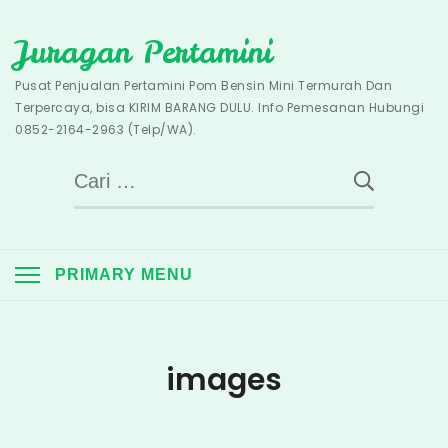
Skip
Juragan Pertamini
to
content
Pusat Penjualan Pertamini Pom Bensin Mini Termurah Dan
Terpercaya, bisa KIRIM BARANG DULU. Info Pemesanan Hubungi
0852-2164-2963 (Telp/WA).
Cari
untuk:
PRIMARY MENU
images